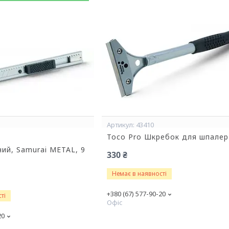
43410
Toco Pro Шкребок для шпалер
ний, Samurai METAL, 9
330 ₴
Немає в наявності
+380 (67) 577-90-20
ті
Офіс
20