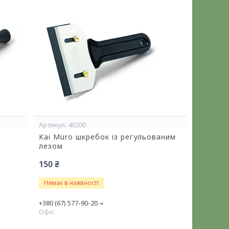
40200
Kai Muro шкребок із регульованим
лезом
150 ₴
Немає в наявності
+380 (67) 577-90-20
Офіс