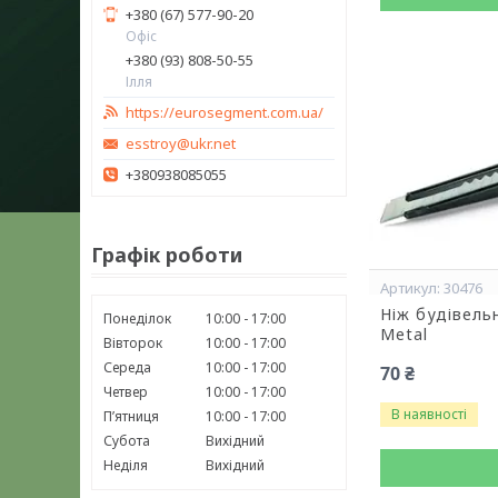
+380 (67) 577-90-20
Офіс
+380 (93) 808-50-55
Ілля
https://eurosegment.com.ua/
esstroy@ukr.net
+380938085055
Графік роботи
30476
Ніж будівель
Понеділок
10:00
17:00
Metal
Вівторок
10:00
17:00
Середа
10:00
17:00
70 ₴
Четвер
10:00
17:00
В наявності
Пʼятниця
10:00
17:00
Субота
Вихідний
Неділя
Вихідний