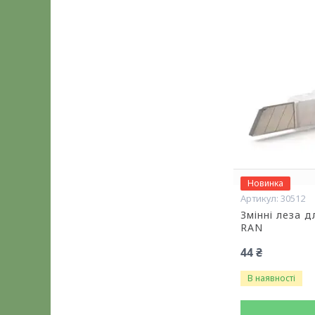
Новинка
30512
Змінні леза 
RAN
44 ₴
В наявності