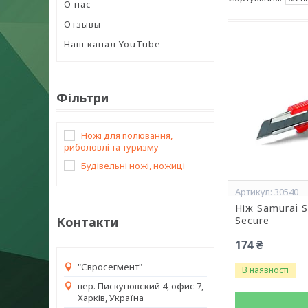
О нас
Отзывы
Наш канал YouTube
Фільтри
Ножі для полювання,
риболовлі та туризму
Будівельні ножі, ножиці
30540
Ніж Samurai S
Контакти
Secure
174 ₴
"Євросегмент"
В наявності
пер. Пискуновский 4, офис 7,
Харків, Україна