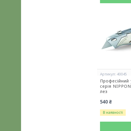
40045
Професійний 
серія NIPPON
лез
540 ₴
В наявності