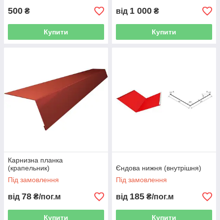
500
1 000
₴
від
₴
Купити
Купити
Карнизна планка
(крапельник)
Єндова нижня (внутрішня)
Під замовлення
Під замовлення
78
185
від
₴/пог.м
від
₴/пог.м
Купити
Купити