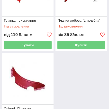
Планка примикання
Планка лобова (L-подібна)
Під замовлення
Під замовлення
110
85
від
₴/пог.м
від
₴/пог.м
Купити
Купити
Снігоріз Підковка