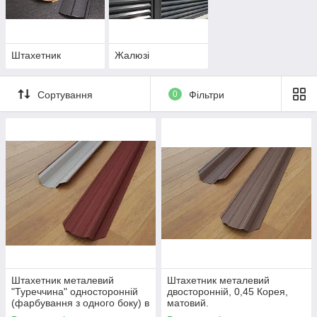
Штахетник
Жалюзі
Сортування
0
Фільтри
Штахетник металевий
Штахетник металевий
"Туреччина" односторонній
двосторонній, 0,45 Корея,
(фарбування з одного боку) в
матовий.
один ряд 0,45 Корея мат