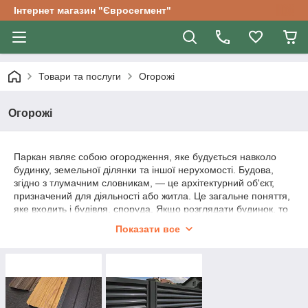
Інтернет магазин "Євросегмент"
Товари та послуги
Огорожі
Огорожі
Паркан являє собою огородження, яке будується навколо
будинку, земельної ділянки та іншої нерухомості. Будова,
згідно з тлумачним словникам, — це архітектурний об'єкт,
призначений для діяльності або житла. Це загальне поняття,
яке входить і будівля, споруда. Якщо розглядати будинок, то
це нерухоме майно має загальновживаний синонім — слово
Показати все
«будинок».