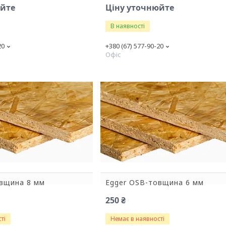
юйте
Ціну уточнюйте
В наявності
20
+380 (67) 577-90-20
Офіс
овщина 8 мм
Egger OSB-товщина 6 мм
250 ₴
ті
Немає в наявності