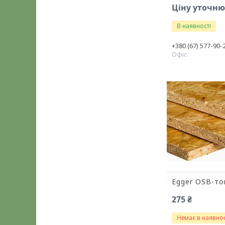
Ціну уточн
В наявності
+380 (67) 577-90-
Офіс
Egger OSB-т
275 ₴
Немає в наявнос