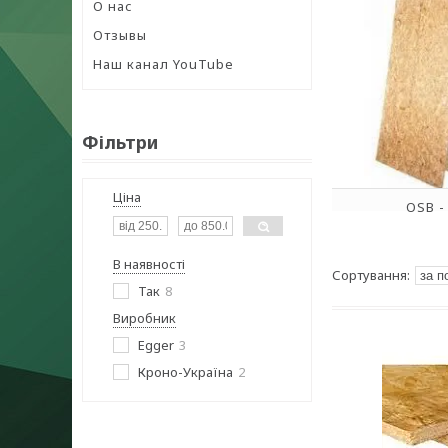
О нас
Отзывы
Наш канал YouTube
Фільтри
Ціна
OSB -
В наявності
Так
8
Виробник
Egger
3
Кроно-Україна
2