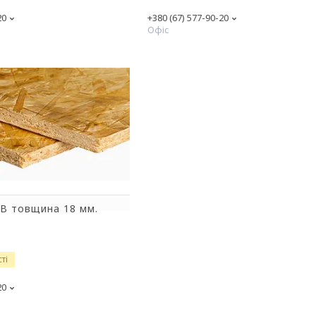
20
+380 (67) 577-90-20
Офіс
B товщина 18 мм.
ті
20