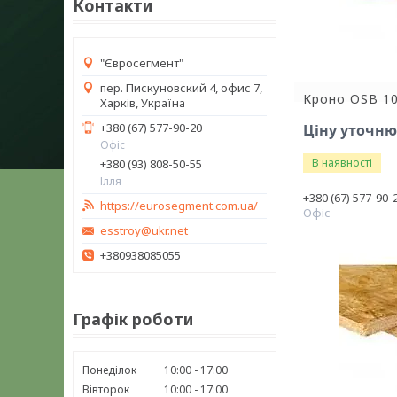
Контакти
"Євросегмент"
пер. Пискуновский 4, офис 7,
Кроно OSB 1
Харків, Україна
+380 (67) 577-90-20
Ціну уточн
Офіс
В наявності
+380 (93) 808-50-55
Ілля
+380 (67) 577-90-
https://eurosegment.com.ua/
Офіс
esstroy@ukr.net
+380938085055
Графік роботи
Понеділок
10:00
17:00
Вівторок
10:00
17:00