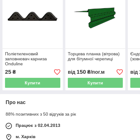
Поліетиленовий
Торцева планка (вітрова)
Єндо
заповнювач карниза
для бітумної черепиці
(зов
Onduline
25
150
₴
від
₴/пог.м
від
Купити
Купити
Про нас
88% позитивних з 50 відгуків за рік
Працює з 02.04.2013
м. Харків