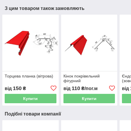
З цим товаром також замовляють
Торцева планка (вітрова)
Кінок покрівельний
Єндо
фігурний
(зов
150
110
від
₴
від
₴/пог.м
від
Купити
Купити
Подібні товари компанії