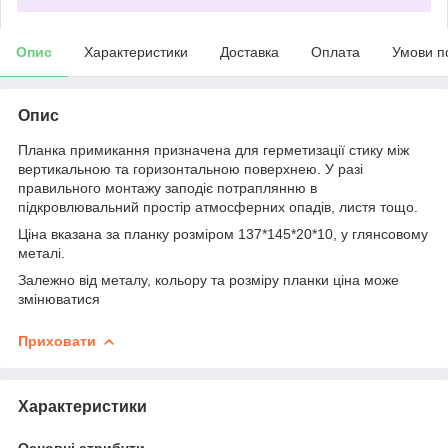
Опис
Характеристики
Доставка
Оплата
Умови п
Опис
Планка примикання призначена для герметизації стику між
вертикальною та горизонтальною поверхнею. У разі
правильного монтажу заподіє потраплянню в
підкровлювальний простір атмосферних опадів, листя тощо.
Ціна вказана за планку розміром 137*145*20*10, у глянсовому
металі.
Залежно від металу, кольору та розміру планки ціна може
змінюватися
Приховати
Характеристики
Основні атрибути