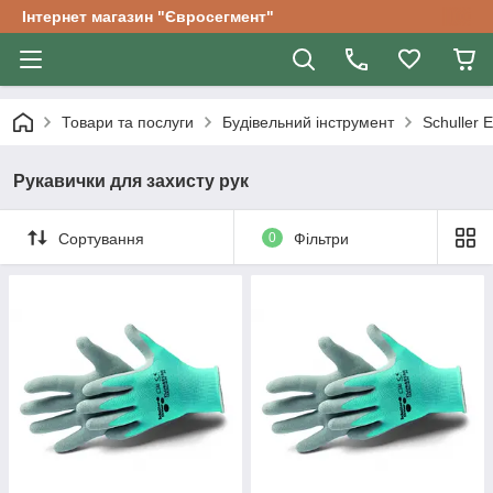
Інтернет магазин "Євросегмент"
Товари та послуги
Будівельний інструмент
Schuller E
Рукавички для захисту рук
Сортування
0
Фільтри