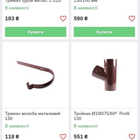
Тримач труби метал. L-220
130/100 мм
В наявності
В наявності
183
590
₴
₴
Купити
Купити
Тримач жолоба металевий
Тройник Ø100/75/60º Profil
130
130
В наявності
В наявності
118
551
₴
₴