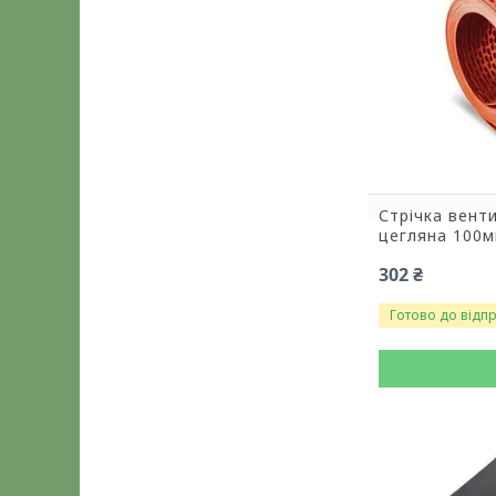
Стрічка вент
цегляна 100м
302 ₴
Готово до відп