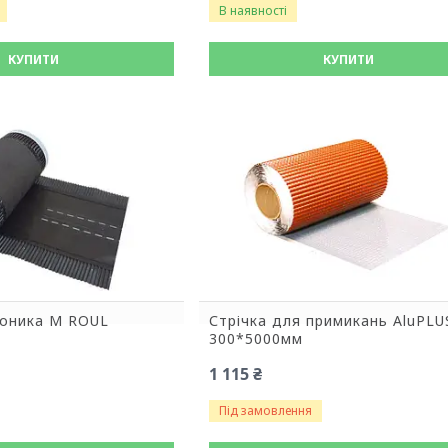
В наявності
КУПИТИ
КУПИТИ
коника M ROUL
Стрічка для примикань AluPLU
300*5000мм
1 115 ₴
Під замовлення