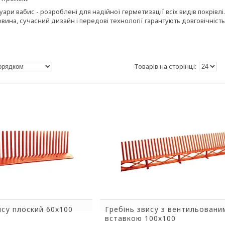
уари вабис - розроблені для надійної герметизації всіх видів покрів
вина, сучасний дизайн і передові технології гарантують довговічність,
ису плоский 60х100
Гребінь звису з вентильовани
вставкою 100х100