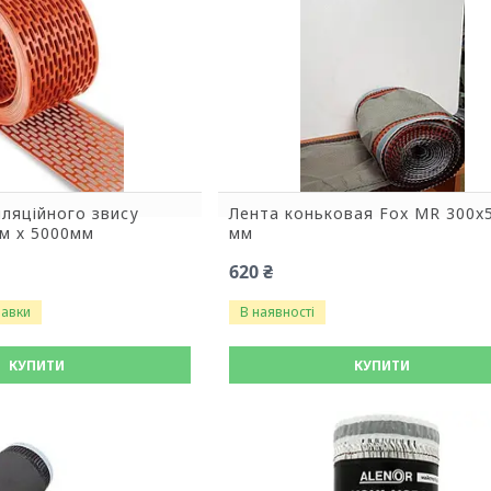
иляційного звису
Лента коньковая Fox MR 300x
м х 5000мм
мм
620 ₴
равки
В наявності
КУПИТИ
КУПИТИ