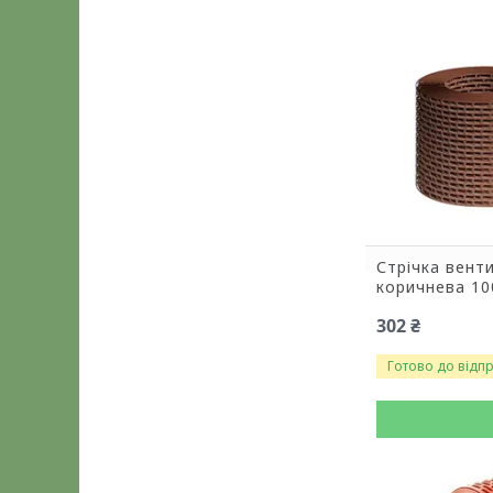
Стрічка вент
коричнева 1
302 ₴
Готово до відп