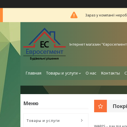
Зараз у компанії неро
Інтернет магазин "Євросегмент
Главная
Товары и услуги
О нас
Контакты
С
Покр
Товары и услуги
WABIS - дах під к