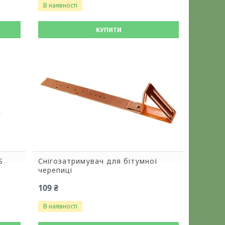
В наявності
КУПИТИ
S
Снігозатримувач для бітумної
черепиці
109 ₴
В наявності