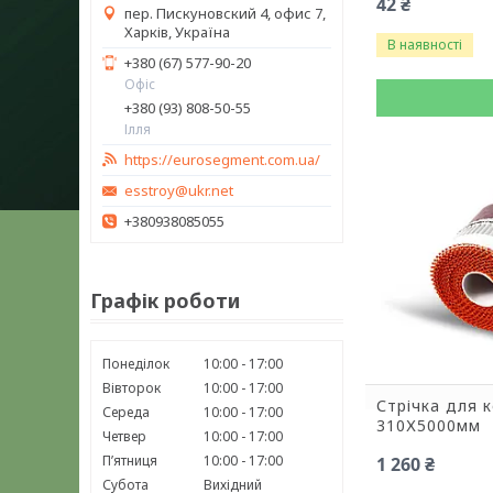
42 ₴
пер. Пискуновский 4, офис 7,
Харків, Україна
В наявності
+380 (67) 577-90-20
Офіс
+380 (93) 808-50-55
Ілля
https://eurosegment.com.ua/
esstroy@ukr.net
+380938085055
Графік роботи
Понеділок
10:00
17:00
Вівторок
10:00
17:00
Стрічка для 
Середа
10:00
17:00
310Х5000мм
Четвер
10:00
17:00
Пʼятниця
10:00
17:00
1 260 ₴
Субота
Вихідний