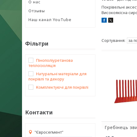
О нас
Покрівельні аксес
Отзывы
Високоякісна сиро
Наш канал YouTube
Фільтри
Пінополіуретанова
теплоізоляція
Натуральні матеріали для
покрівлі та декору
Комплектуючі для покрівлі
Контакти
Гребінець зв
"Євросегмент"