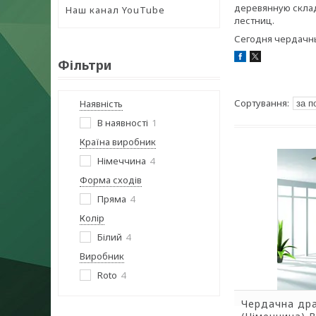
деревянную склад
Наш канал YouTube
лестниц.
Сегодня чердачны
Фільтри
Наявність
В наявності
1
Країна виробник
Німеччина
4
Форма сходів
Пряма
4
Колір
Білий
4
Виробник
Roto
4
Чердачна др