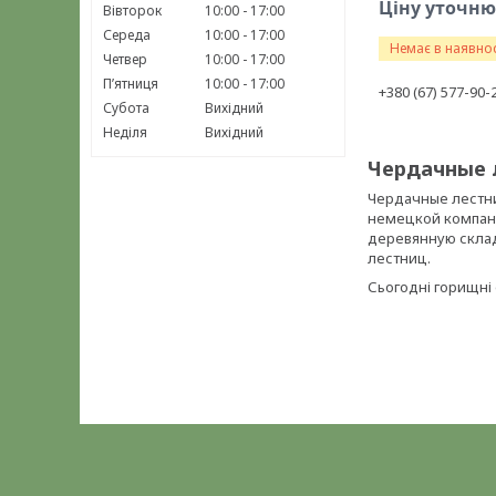
Ціну уточн
Вівторок
10:00
17:00
Середа
10:00
17:00
Немає в наявнос
Четвер
10:00
17:00
Пʼятниця
10:00
17:00
+380 (67) 577-90-
Субота
Вихідний
Неділя
Вихідний
Чердачные 
Чердачные лестни
немецкой компан
деревянную склад
лестниц.
Сьогодні горищні 