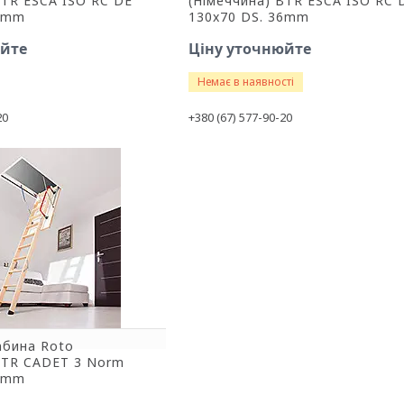
BTR ESCA ISO RC DE
(Німеччина) BTR ESCA ISO RC 
36mm
130x70 DS. 36mm
юйте
Ціну уточнюйте
Немає в наявності
20
+380 (67) 577-90-20
абина Roto
BTR CADET 3 Norm
56mm