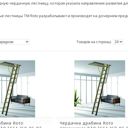
ную чердачную лестницу, которая указала направление развития д
е лестницы ТМ Roto разрабатывают и производят на дочернем предп
абина Roto
Чердачна драбина Roto