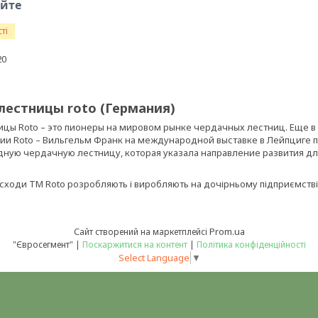
юйте
ті
20
лестницы roto (Германия)
цы Roto – это пионеры на мировом рынке чердачных лестниц. Еще в 1
ии Roto – Вильгельм Франк на международной выставке в Лейпциге
ную чердачную лестницу, которая указала направление развития д
сходи ТМ Roto розробляють і виробляють на дочірньому підприємстві 
Prom.ua
Сайт створений на маркетплейсі
"Євросегмент" |
Поскаржитися на контент
|
Політика конфіденційності
Select Language
▼