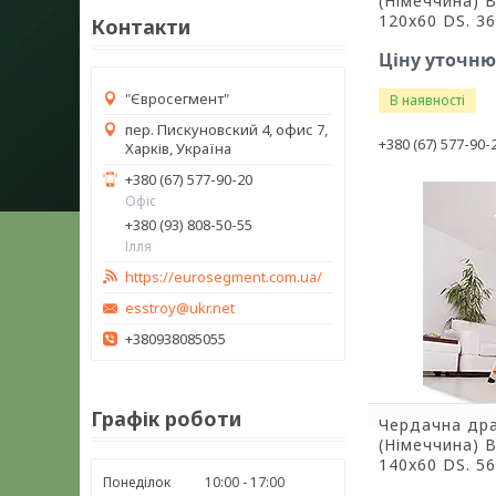
(Німеччина) 
120x60 DS. 
Контакти
Ціну уточн
"Євросегмент"
В наявності
пер. Пискуновский 4, офис 7,
+380 (67) 577-90-
Харків, Україна
+380 (67) 577-90-20
Офіс
+380 (93) 808-50-55
Ілля
https://eurosegment.com.ua/
esstroy@ukr.net
+380938085055
Графік роботи
Чердачна др
(Німеччина) 
140x60 DS. 
Понеділок
10:00
17:00