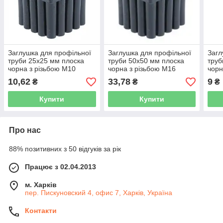
Заглушка для профільної
Заглушка для профільної
Загл
труби 25х25 мм плоска
труби 50х50 мм плоска
труб
чорна з різьбою М10
чорна з різьбою М16
чорн
10,62
33,78
9
₴
₴
₴
Купити
Купити
Про нас
88% позитивних з 50 відгуків за рік
Працює з 02.04.2013
м. Харків
пер. Пискуновский 4, офис 7, Харків, Україна
Контакти