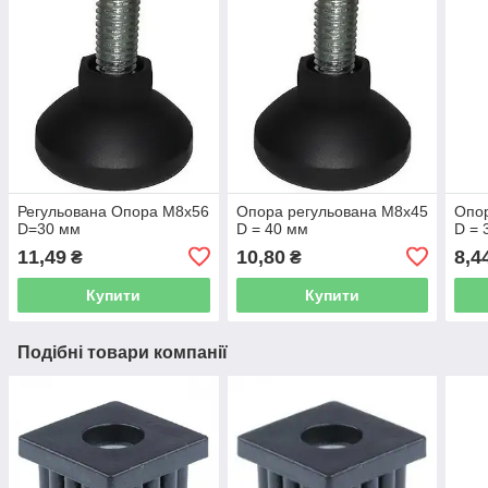
Регульована Опора М8х56
Опора регульована М8х45
Опор
D=30 мм
D = 40 мм
D = 
11,49
10,80
8,4
₴
₴
Купити
Купити
Подібні товари компанії