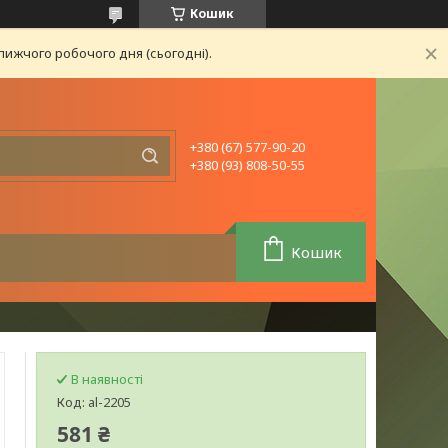
Кошик
лижчого робочого дня (сьогодні).
+380 (67) 577-90-20
+380 (93) 808-50-55
Кошик
В наявності
Код:
al-2205
581 ₴