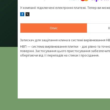
У компанії підключені електронні платежі. Тепер ви мож
Опис
Х
Затискач для защіпання клина в системі вирівнювання НВ
НВП — система вирівнювання плитки - дає рівно та точн
поверхні. Застосування цього пристосування забезпечит
оберігаючи від її перепадів на стиках і просідання.