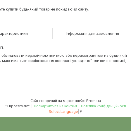
ете купити будь-який товар не покидаючи сайту.
арактеристики
Інформація для замовлення
П.
о облицювати керамічною плиткою або керамогранітом на будь-якій
ь максимальне вирівнювання поверхні укладеної плитки в площині,
Prom.ua
Сайт створений на маркетплейсі
"Євросегмент" |
Поскаржитися на контент
|
Політика конфіденційності
Select Language
▼