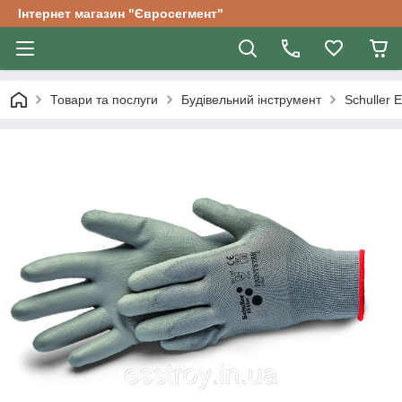
Інтернет магазин "Євросегмент"
Товари та послуги
Будівельний інструмент
Schuller E