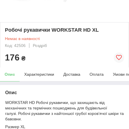
Робочі рукавички WORKSTAR HD XL
Немає в наявності
Код: 42506
Роздріб
176
₴
Опис
Характеристики
Доставка
Оплата
Умови п
Опис
WORKSTAR HD Робочі рукавички, що захищають від
механічних та термічних пошкоджень для будівельної
галузі. Робочі рукавички з найтоншої грубої коров’ячої шкіри та
бавовни.
Размер XL