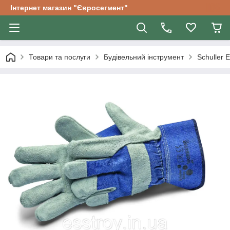
Інтернет магазин "Євросегмент"
Товари та послуги
Будівельний інструмент
Schuller E