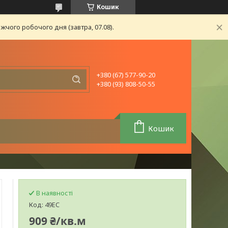
Кошик
чого робочого дня (завтра, 07.08).
+380 (67) 577-90-20
+380 (93) 808-50-55
Кошик
В наявності
Код:
49EC
909 ₴/кв.м