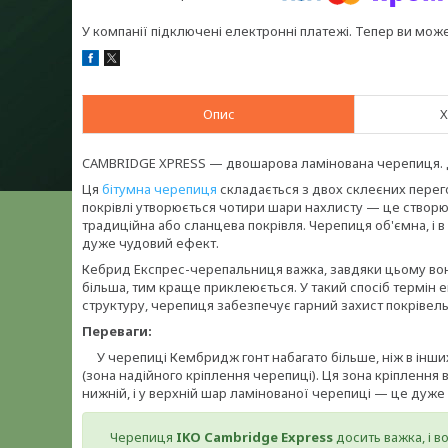
У компанії підключені електронні платежі. Тепер ви мож
Опис
Х
CAMBRIDGE XPRESS — двошарова ламінована черепиця. 
Ця
бітумна черепиця
складається з двох склеєних перего
покрівлі утворюється чотири шари нахлисту — це створю
традиційна або сланцева покрівля. Черепиця об'ємна, і
дуже чудовий ефект.
Кебрид Експрес-черепальниця важка, завдяки цьому вон
більша, тим краще приклеюється. У такий спосіб термін
структуру, черепиця забезпечує гарний захист покрівельн
Переваги:
У черепиці Кембридж гонт набагато більше, ніж в інших 
(зона надійного кріплення черепиці). Ця зона кріплення
нижній, і у верхній шар ламінованої черепиці — це дуже 
Черепиця
IKO Cambridge Express
досить важка, і в