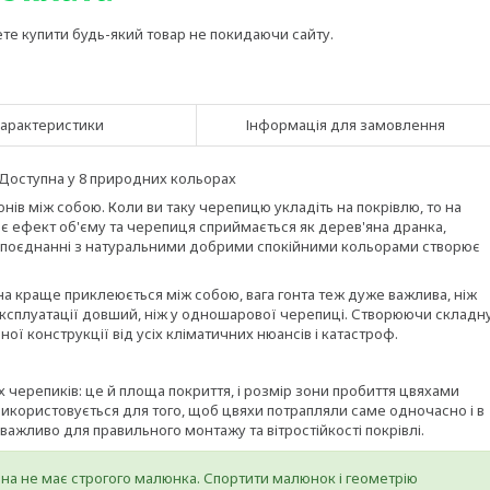
ете купити будь-який товар не покидаючи сайту.
арактеристики
Інформація для замовлення
Доступна у 8 природних кольорах
нів між собою. Коли ви таку черепицю укладіть на покрівлю, то на
є ефект об'єму та черепиця сприймається як дерев'яна дранка,
 в поєднанні з натуральними добрими спокійними кольорами створює
а краще приклеюється між собою, вага гонта теж дуже важлива, ніж
 експлуатації довший, ніж у одношарової черепиці. Створюючи складн
ої конструкції від усіх кліматичних нюансів і катастроф.
черепиків: це й площа покриття, і розмір зони пробиття цвяхами
 використовується для того, щоб цвяхи потрапляли саме одночасно і в
важливо для правильного монтажу та вітростійкості покрівлі.
она не має строгого малюнка. Спортити малюнок і геометрію