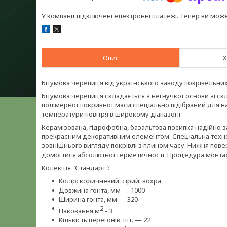
У компанії підключені електронні платежі. Тепер ви мож
Опис
Х
Бітумова черепиця від українського заводу покрівельних
Бітумова черепиця складається з негнучкої основи зі с
полімерної покривної маси спеціально підібраний для 
температури повітря в широкому діапазоні
Керамізована, гідрофобна, базальтова посипка надійно
прекрасним декоративним елементом. Спеціальна технол
зовнішнього вигляду покрівлі з плином часу. Нижня пов
домогтися абсолютної герметичності. Процедура монтажу
Колекція "Стандарт":
Колір: коричневий, сірий, вохра.
Довжина гонта, мм — 1000
Ширина гонта, мм — 320
2
Паковання м
- 3
Кількість перегонів, шт. — 22