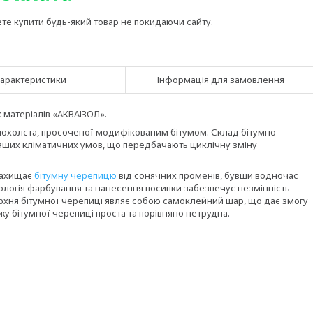
ете купити будь-який товар не покидаючи сайту.
арактеристики
Інформація для замовлення
 матеріалів «АКВАІЗОЛ».
клохолста, просоченої модифікованим бітумом. Склад бітумно-
наших кліматичних умов, що передбачають циклічну зміну
 захищає
бітумну черепицю
від сонячних променів, бувши водночас
огія фарбування та нанесення посипки забезпечує незмінність
ерхня бітумної черепиці являє собою самоклейний шар, що дає змогу
 бітумної черепиці проста та порівняно нетрудна.