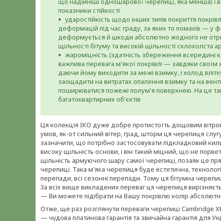
що надійніші одношарової черепиці, яка менша) і
показники стійкості
ударостійкість щодо інших типів покриття покрів
деформацій під час граду, за яких то помахів — у 
деформується й шкоди абсолютно жодного не отрим
щільності бітуму та високій щільності склохолста 
жароміцність (здатність збереження всередині ко
важлива перевага м'якої покрівлі — завдяки своїм
даючи йому виходити за межі взимку, і холод влітк
заощадити на витратах опалення взимку та на венти
поширюватися пожежі полум'я поверхнею. На це так
багатоквартирних об'єктів
Ця колекція IKO дуже добре протистоїть дощовим вітро
умов, як-от сильний вітер, град, шторм ця черепиця слуг
зазначити, що потрібно застосовувати підкладковий кил
високу щільність основи, і він такий міцний, що не порве
щільність армуючого шару самої черепиці, позаяк це пря
черепиці. Така м'яка черепиця буде естетична, технолог
перепади, всі сезонні перепади. Тому ця бітумна черепи
За всіх вище викладених переваг ця черепиця вирізняєт
— Ви можете підібрати на Вашу покрівлю колір абсолютно
Отже, ще раз розглянути переваги черепиці Cambridge X
— чудова платинова гарантія та звичайна гарантія для Ук