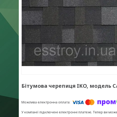
Бітумова черепиця IKO, модель Ca
У компанії підключені електронні платежі. Тепер ви мож