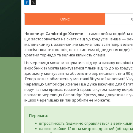
Опис
Х
Черепиця Cambridge Xtreme
— самоклейна подвійна лам
що застосовується на скатах від 9,5 градусів і вище — ре
маленький кут, зазвичай, не можна покласти покрівельні
зовсім інша технологія, плюс система відведення води).
урагани торнадо та велика кількість опадів.
Ця черепиця може монтуватися від кута нахилу покрівлі вс
виробників) могла монтуватися тільки від 15 до 85 градус
дає змогу монтувати на абсолютно вертикальні стіни 90 г
Тепер немає обмежень у монтажі бітумної черепиці! У ку
черепицю Cambridge Xtreme і це дуже важливо для багатьо
поруч із ним прилаштований гараж із кутом нахилу покрів
покласти черепицю Cambridge Xpress, яка допустима в ук
іншою черепицею ви так зробити не можете).
Переваги:
вітростійкість (відмінно справляється з велики
важить майже 12 кг на метр квадратний (обладна