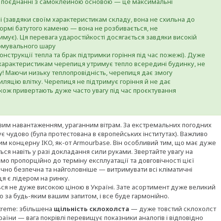
 в поєднанні з самоклейною основою — це максимальні
лі (завдяки своїм характеристикам складу, вона не схильна до
формі батутого каменю — вона не розбивається, не
ує). Ця перевага ударостійкості досягається завдяки високій
армувального шару
нструкції тепла та брак підтримки горіння під час пожежі). Дуже
 характеристикам черепиця утримує тепло всередині будинку, не
у! Маючи низьку теплопровідність, черепиця дає змогу
ляцію влітку. Черепиця не підтримує горіння й не дає
ож привертають дуже часто увагу під час проєктування
вим навантаженням, ураганним вітрам. За екстремальних погодних
ує чудово (була протестована в європейських інститутах). Важливо
им концерну IKO, як-от Armourbase. Він особливий тим, що має дуже
ться навіть у разі докладання сили руками. Звертайте увагу на
мо пропорційно до терміну експлуатації та довговічності цієї
ічно безпечна та найголовніше — витримувати всі кліматичні
ця є лідером на ринку.
ься не дуже високою ціною в Україні. Зате асортимент дуже великий
 за будь-яким вашим запитом, і все буде гармонійно.
treme: збільшена
щільність склохолста
— дуже товстий склохолст
раїни — вага покрівлі перевищує показники аналогів і відповідно