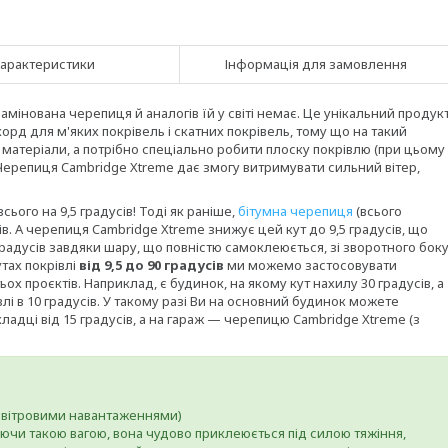
арактеристики
Інформація для замовлення
інована черепиця й аналогів їй у світі немає. Це унікальний продукт
корд для м'яких покрівель і скатних покрівель, тому що на такий
 матеріали, а потрібно спеціально робити плоску покрівлю (при цьому
 Черепиця Cambridge Xtreme дає змогу витримувати сильний вітер,
ього на 9,5 градусів! Тоді як раніше,
бітумна черепиця
(всього
ів. А черепиця Cambridge Xtreme знижує цей кут до 9,5 градусів, що
радусів завдяки шару, що повністю самоклеюється, зі зворотного боку
тах покрівлі
від 9,5 до 90 градусів
ми можемо застосовувати
х проєктів. Наприклад, є будинок, на якому кут нахилу 30 градусів, а
лі в 10 градусів. У такому разі Ви на основний будинок можете
ладці від 15 градусів, а на гараж — черепицю Cambridge Xtreme (з
ми вітровими навантаженнями)
ючи такою вагою, вона чудово приклеюється під силою тяжіння,