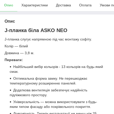
Опис
Характеристики
Доставка
Оплата
Умови п
Опис
J-планка біла ASKO NEO
J-планка слугує напрямною під час монтажу софіту.
Колір — білий
Довжина — 3,8 м.
Переваги:
Найбільший вибір кольорів - 13 кольорів на будь-який
смак.
Оптимальна форма замку. Не перешкоджає
температурному розширенню панелей.
Додаткова вентиляція забезпечує надійність
підліжкового простору.
Універсальність — можна використовувати з будь-
яким типом фасаду або покрівельного покриття.
Довговічність. Термін експлуатації не менш ніж 25