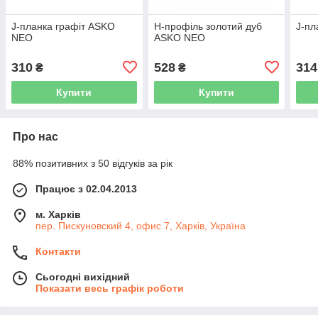
J-планка графіт ASKO
Н-профіль золотий дуб
J-пл
NEO
ASKO NEO
310
528
314
₴
₴
Купити
Купити
Про нас
88% позитивних з 50 відгуків за рік
Працює з 02.04.2013
м. Харків
пер. Пискуновский 4, офис 7, Харків, Україна
Контакти
Сьогодні вихідний
Показати весь графік роботи