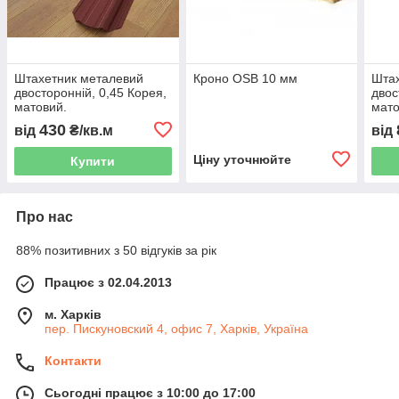
Штахетник металевий
Кроно OSB 10 мм
Штах
двосторонній, 0,45 Корея,
двос
матовий.
мато
430
від
₴/кв.м
від
Ціну уточнюйте
Купити
Про нас
88% позитивних з 50 відгуків за рік
Працює з 02.04.2013
м. Харків
пер. Пискуновский 4, офис 7, Харків, Україна
Контакти
Сьогодні працює з 10:00 до 17:00