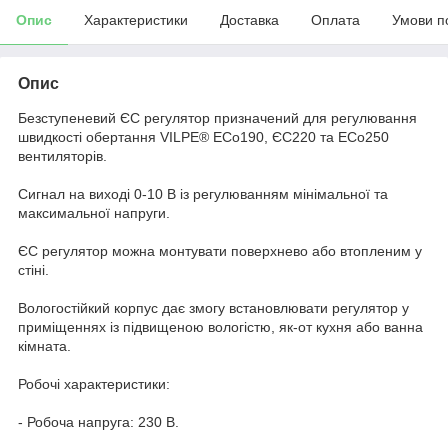
Опис
Характеристики
Доставка
Оплата
Умови п
Опис
Безступеневий ЄС регулятор призначений для регулювання
швидкості обертання VILPE
®
ECo190, ЄС220 та ECo250
вентиляторів.
Сигнал на виході 0-10 В із регулюванням мінімальної та
максимальної напруги.
ЄС регулятор можна монтувати поверхнево або втопленим у
стіні.
Вологостійкий корпус дає змогу встановлювати регулятор у
приміщеннях із підвищеною вологістю, як-от кухня або ванна
кімната.
Робочі характеристики:
- Робоча напруга: 230 В.