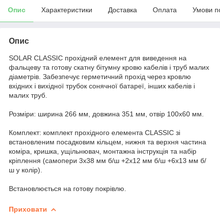
Опис
Характеристики
Доставка
Оплата
Умови п
Опис
SOLAR CLASSIC прохідний елемент для виведення на
фальцеву та готову скатну бітумну кровю кабелів і труб малих
діаметрів. Забезпечує герметичний прохід через кровлю
вхідних і вихідної трубок сонячної батареї, інших кабелів і
малих труб.
Розміри: ширина 266 мм, довжина 351 мм, отвір 100х60 мм.
Комплект: комплект прохідного елемента CLASSIC зі
встановленим посадковим кільцем, нижня та верхня частина
коміра, кришка, ущільнювач, монтажна інструкція та набір
кріплення (самопери 3х38 мм б/ш +2х12 мм б/ш +6х13 мм б/
ш у колір).
Встановлюється на готову покрівлю.
Приховати