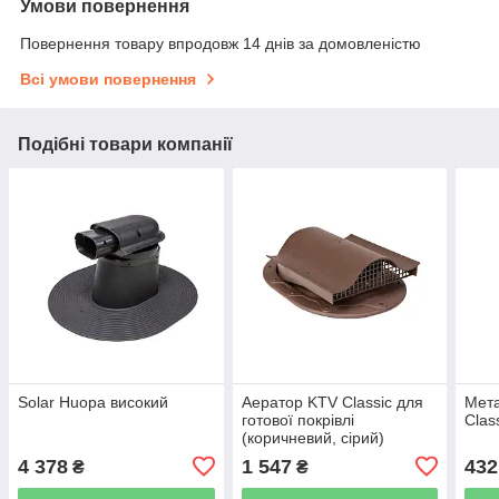
Умови повернення
Повернення товару впродовж 14 днів за домовленістю
Всі умови повернення
Подібні товари компанії
Solar Huopa високий
Аератор KTV Classic для
Мет
готової покрівлі
Clas
(коричневий, сірий)
4 378
1 547
432
₴
₴