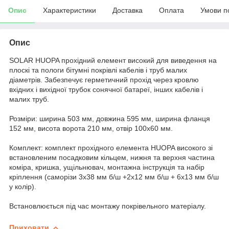
Опис
Характеристики
Доставка
Оплата
Умови п
Опис
SOLAR HUOPA прохідний елемент високий для виведення на
плоскі та пологи бітумні покрівлі кабелів і труб малих
діаметрів. Забезпечує герметичний прохід через кровлю
вхідних і вихідної трубок сонячної батареї, інших кабелів і
малих труб.
Розміри: ширина 503 мм, довжина 595 мм, ширина фланця
152 мм, висота ворота 210 мм, отвір 100х60 мм.
Комплект: комплект прохідного елемента HUOPA високого зі
встановленим посадковим кільцем, нижня та верхня частина
коміра, кришка, ущільнювач, монтажна інструкція та набір
кріплення (саморізи 3х38 мм б/ш +2х12 мм б/ш + 6х13 мм б/ш
у колір).
Встановлюється під час монтажу покрівельного матеріалу.
Приховати