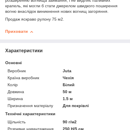
розширенню вогнища займання, і не виділяє паливних
крапель, які могли б стати джерелом швидкого поширення
вогню внаслідок виникнення нових вогнищ загоряння.
Продаж яскраво рулону 75 м2.
Приховати
Характеристики
Основні
Виробник
Juta
Країна виробник
Чехія
Колір
Білий
Довжина
50 м
Ширина
1.5 м
Призначення матеріалу
Для покрівлі
Технічні характеристики
Щільність
90 г/м2
Розривне навантаження
250 Н/5 см