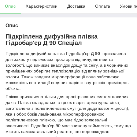
Опис
Характеристики
Доставка
Оплата
Умови п
Опис
Підкріплена дифузійна плівка
Гідробар'єр Д 90 Спеціал
Підкріплена дифузійна плівка Гідробар'єр
Д 90
призначена
для захисту підліжкових просторів від пилу, кіптяви та
вологості, що виникає внаслідок дощу та снігу, а в чорничних
приміщеннях оберігає теплоізоляцію від впливу зовнішньої
вологи. Також завдяки мікроперфорації вона забезпечує
можливість вентиляції водяних парів із внутрішніх приміщень
об'єкта.
Плівка призначена тільки для провітрюваних систем похилих
дахів. Плівка складається з трьох шарів: арматурна сітка,
виготовлена з поліетиленових смуг (для додаткової міцності),
яка з обох боків ламінована мікроперфорованою
поліетиленовою плівкою, що має гідроізолювальні
властивості. Гідробар'єр 90 має знижену займистість, тому що
містить самозагасальний реагент, що перешкоджає