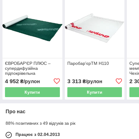
ЄВРОБАР'ЄР ПЛЮС –
Паробар'єрTM Н110
Суп
супердифузійна
мемб
підпокрівельна
Чехі
гідроізоляційна мембрана
4 952
3 313
2 3
₴/рулон
₴/рулон
Купити
Купити
Про нас
88% позитивних з 49 відгуків за рік
Працює з 02.04.2013