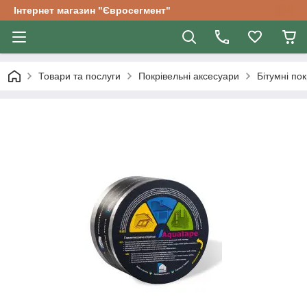
Інтернет магазин "Євросегмент"
Товари та послуги
Покрівельні аксесуари
Бітумні пок