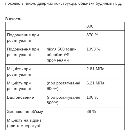
покрівель, вікон, дверних конструкцій, обшивки будинків і т. д.
В'язкість
800
Подовження при
870 %
розтягуванні
Подовження при
після 500 годин
1093 %
розтягуванні
обробки УФ-
променями
Міцність при
2.81 МПа
розтягуванні
Міцність при
(при розтягуванні
6.21 МПа
розтягуванні
900%)
Вастоновение
(при розтягуванні
100 %
800%)
Зменшення об'єму
39 %
Міцність на відрив
(при температурі