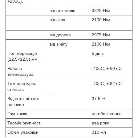
+23
o
C):
від алюмінію
3325 Н/м
від скла
2100 Н/м
від дерева
2975 Н/м
від вінілу
2100 Н/м
Полімеризація
5 днів
(12.5×12.5) мм
Робоча
-40
o
C; + 60
o
C
температура
Температурна
-40
o
C; + 82
o
C
стійкість
Відсоток летких
37.5 %
речовин
Грунтовка
не обов'язкова
Термін окупності
два роки
Об'єм упаковки
310 мл