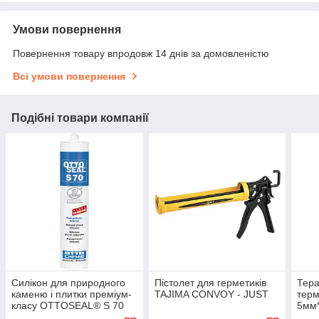
Умови повернення
Повернення товару впродовж 14 днів за домовленістю
Всі умови повернення
Подібні товари компанії
Силікон для природного
Пістолет для герметиків
Тер
каменю і плитки преміум-
TAJIMA CONVOY - JUST
тер
класу OTTOSEAL® S 70
5мм