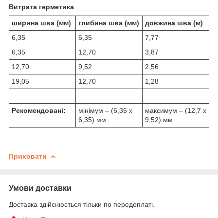
Витрата герметика
ширина шва (мм)
глибина шва (мм)
довжина шва (м)
6,35
6,35
7,77
6,35
12,70
3,87
12,70
9,52
2,56
19,05
12,70
1,28
Рекомендовані:
мінімум – (6,35 х
максимум – (12,7 х
6,35) мм
9,52) мм
Приховати
Умови доставки
Доставка здійснюється тільки по передоплаті.