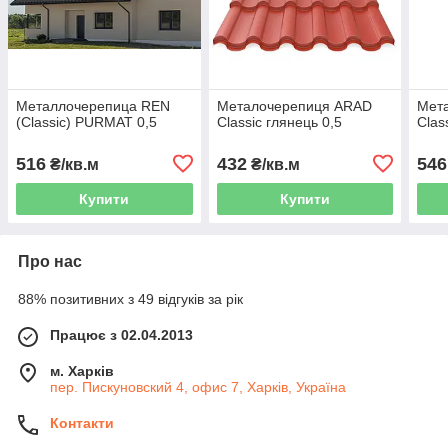
Металлочерепица REN
Металочерепиця ARAD
Мет
(Classic) PURMAT 0,5
Classic глянець 0,5
Clas
516
432
546
₴/кв.м
₴/кв.м
Купити
Купити
Про нас
88% позитивних з 49 відгуків за рік
Працює з 02.04.2013
м. Харків
пер. Пискуновский 4, офис 7, Харків, Україна
Контакти