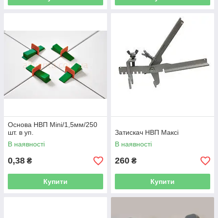
Основа НВП Mini/1,5мм/250
шт. в уп.
Затискач НВП Максі
В наявності
В наявності
0,38
260
₴
₴
Купити
Купити