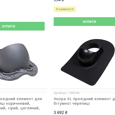
В наявності
КУПИТИ
КУПИТИ
740044
охідний елемент для
Huopa XL прохідний елемент 
ці коричневий,
бітумної черепиці
ий, сірий, цегляний,
3 692 ₴