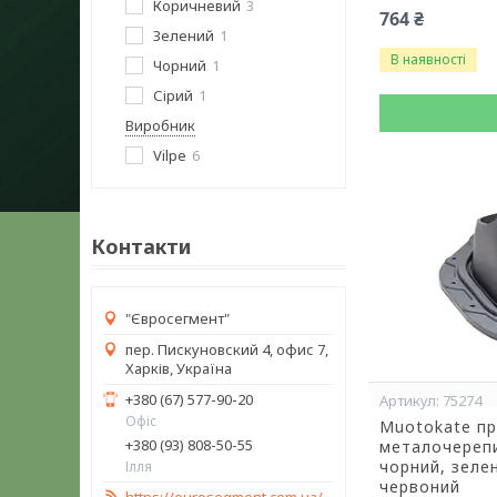
Коричневий
3
764 ₴
Зелений
1
В наявності
Чорний
1
Сірий
1
Виробник
Vilpe
6
Контакти
"Євросегмент"
пер. Пискуновский 4, офис 7,
Харків, Україна
+380 (67) 577-90-20
75274
Офіс
Muotokate пр
+380 (93) 808-50-55
металочерепи
чорний, зелен
Ілля
червоний