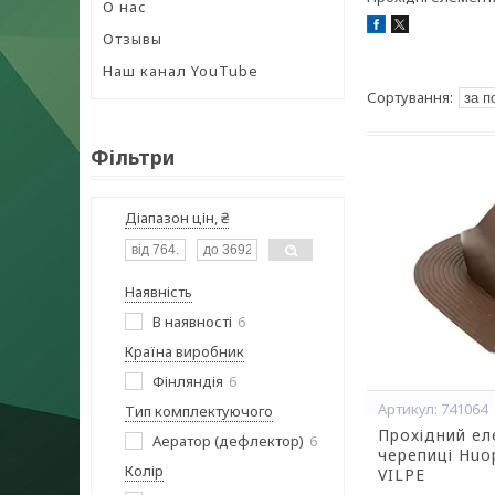
О нас
Отзывы
Наш канал YouTube
Фільтри
Діапазон цін, ₴
Наявність
В наявності
6
Країна виробник
Фінляндія
6
741064
Тип комплектуючого
Прохідний ел
Аератор (дефлектор)
6
черепиці Huo
Колір
VILPE