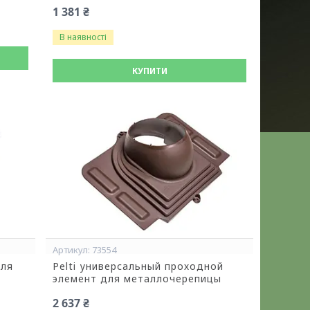
1 381 ₴
В наявності
КУПИТИ
73554
для
Pelti универсальный проходной
элемент для металлочерепицы
2 637 ₴