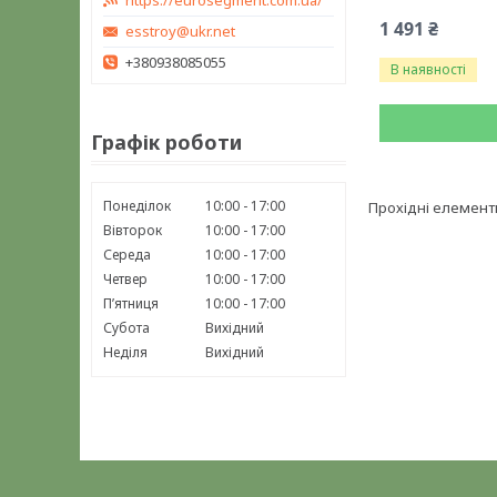
https://eurosegment.com.ua/
1 491 ₴
esstroy@ukr.net
+380938085055
В наявності
Графік роботи
Понеділок
10:00
17:00
Прохідні елементи
Вівторок
10:00
17:00
Середа
10:00
17:00
Четвер
10:00
17:00
Пʼятниця
10:00
17:00
Субота
Вихідний
Неділя
Вихідний