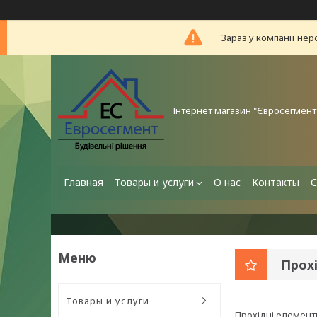
Зараз у компанії нер
Інтернет магазин "Євросегмент
Главная
Товары и услуги
О нас
Контакты
С
Прох
Товары и услуги
Прохідні елементи