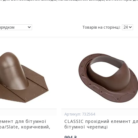
732564
емент для бітумної
CLASSIC прохідний елемент д
pa/Slate, коричневий,
бітумної черепиці
994 ₴