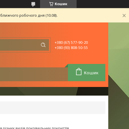
Кошик
ближчого робочого дня (10.08).
+380 (67) 577-90-20
+380 (93) 808-50-55
Кошик
 різних видів покрівельних покриттів.